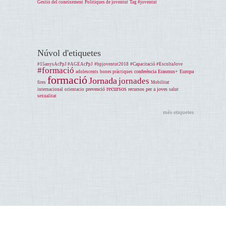
Gestió del coneixement
Polítiques de joventut
Tag #joventut
Núvol d'etiquetes
#15anysAcPpJ #AGEAcPpJ
#bpjoventut2018
#Capacitació #EscoltaJove
#formació
conferència
Erasmus+
Europa
adolescents
bones pràctiques
formació
Jornada
jornades
fires
Mobilitat
recursos
prevenció
recursos per a joves
internacional
orientacio
salut
sexualitat
més etiquetes
Accessibilitat
Qui som
Avís legal