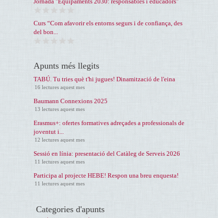
Jornada "Equipaments 2030: responsables i educadors"
Curs “Com afavorir els entorns segurs i de confiança, des
del bon...
Apunts més llegits
TABÚ. Tu tries què t'hi jugues! Dinamització de l'eina
16 lectures aquest mes
Baumann Connexions 2025
13 lectures aquest mes
Erasmus+: ofertes formatives adreçades a professionals de
joventut i...
12 lectures aquest mes
Sessió en línia: presentació del Catàleg de Serveis 2026
11 lectures aquest mes
Participa al projecte HEBE! Respon una breu enquesta!
11 lectures aquest mes
Categories d'apunts